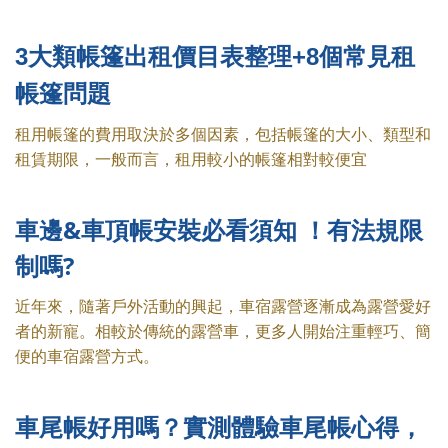
3大類帳篷出租價目表整理+8個常見租
帳篷問題
租用帳篷的費用取決於多個因素，包括帳篷的大小、類型和
租賃期限，一般而言，租用較小的帳篷相對較便宜
車邊&車頂帳安裝
必看須知 ！
有法規限
制嗎?
近年來，隨著戶外活動的興起，車宿露營逐漸成為露營愛好
者的新寵。相較於傳統的露營車，更多人開始注重輕巧、簡
便的車宿露營方式。
車尾帳好用嗎？實測體驗
車尾帳
心得，