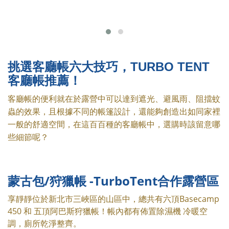
挑選客廳帳六大技巧，TURBO TENT
客廳帳推薦！
客廳帳的便利就在於露營中可以達到遮光
、
避風雨、阻擋蚊
蟲的效果，且根據不同的帳篷設計，還能夠創造出如同家裡
一般的舒適空間，在這百百種的客廳帳中，選購時該留意哪
些細節呢？
蒙古包/狩獵帳 -
TurboTent合
作露營區
享靜靜位於新北市三峽區的山區中，總共有六頂Basecamp
450 和 五頂阿巴斯狩獵帳！帳內都有佈置除濕機 冷暖空
調，廁所乾淨整齊。