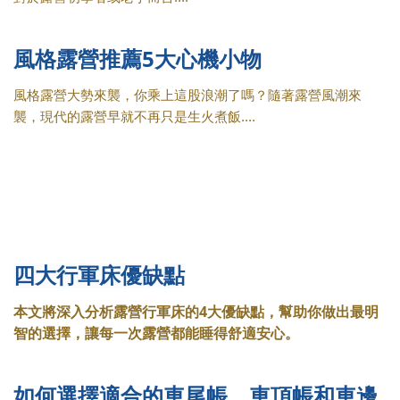
風格露營推薦5大心機小物
風格露營大勢來襲，你乘上這股浪潮了嗎？隨著露營風潮來
襲，現代的露營早就不再只是生火煮飯....
四大行軍床優缺點
本文將深入分析露營行軍床的4大優缺點，幫助你做出最明
智的選擇，讓每一次露營都能睡得舒適安心。
如何選擇適合的車尾帳、車頂帳和車邊