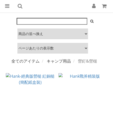
全てのアイテム
キャンプ用品
營釘&營槌