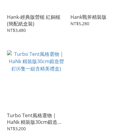
Hank-經典版營槌 紅銅槌
Hank戰斧精裝版
(簡配紙盒裝)
NT$5,280
NT$3,480
Turbo Tent風格選物 |
HaNk 精裝版30cm鍛造營
釘(6隻一組含精美禮盒)
NT$3,200