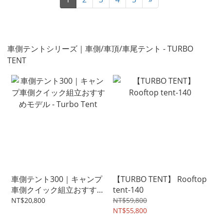
車側テントシリーズ｜車側/車頂/車尾テント - TURBO
TENT
車側テント300｜キャンプ
【TURBO TENT】 Rooftop
車側クイック組立おすすめ
tent-140
モデル - Turbo Tent
NT$20,800
NT$59,800
NT$55,800