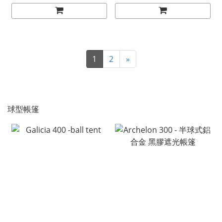
1
2
»
球型帳篷