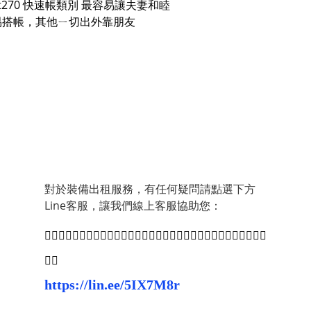
 Tourist270 快速帳類別 最容易讓夫妻和睦
要簡易搭帳，其他ㄧ切出外靠朋友
對於裝備出租服務，有任何疑問請點選下方
Line客服，讓我們線上客服協助您：
👇🏻👇🏻👇🏻👇🏻👇🏻👇🏻👇🏻👇🏻👇🏻👇🏻👇🏻👇🏻👇🏻👇🏻👇🏻👇🏻
👇🏻
https://lin.ee/5IX7M8r