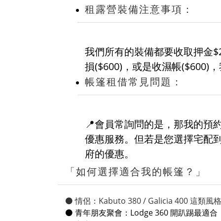
租露營裝備注意事項：
我們所有的裝備都要收取押金$
損($600)，或是收濕帳($6
帳篷租借常見問題：
📍會員常詢問的是，那我的預
優惠服務。但若是您選擇宅配
府的優惠。
「如何選擇適合我的帳篷？」
⚫️ 情侶：Kabuto 380 / Galicia 400
⚫️ 青年朋友聚會：Lodge 360 開趴踢最適合