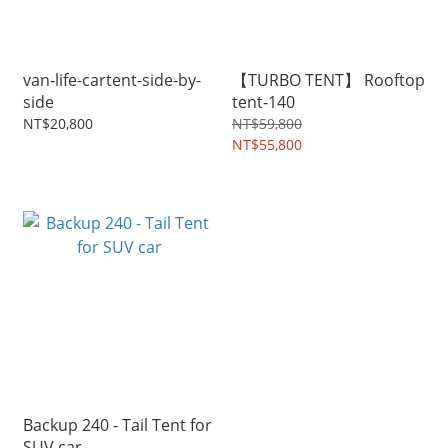
van-life-cartent-side-by-
【TURBO TENT】 Rooftop
side
tent-140
NT$20,800
NT$59,800
NT$55,800
Backup 240 - Tail Tent for
SUV car