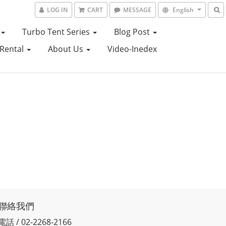
LOG IN
CART
MESSAGE
English
Turbo Tent Series
Blog Post
Rental
About Us
Video-Inedex
聯絡我們
電話 / 02-2268-2166