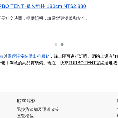
 TENT 櫸木燈柱 180cm NT$2,880
延長社交時間，提供照明，讓露營更溫馨和安全。
備
與
露營帳篷裝備出租服務
，線上即可進行訂購。網站上還有詳
營老手滿意的高品質裝備。現在，快來
TURBO TENT官網
逛逛吧
顧客服務
退換貨須知及運送政策
直營櫃位