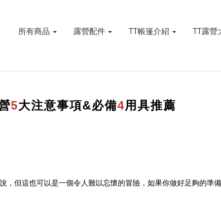
所有商品
露營配件
TT帳篷介紹
TT露
營
5
大注意事項&必備
4
用具推薦
說，但這也可以是一個令人難以忘懷的冒險，如果你做好足夠的準